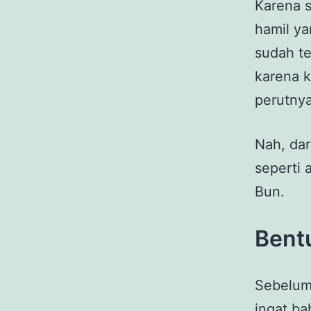
Karena s
hamil y
sudah te
karena 
perutnya
Nah, dar
seperti 
Bun.
Bentu
Sebelum
ingat ba