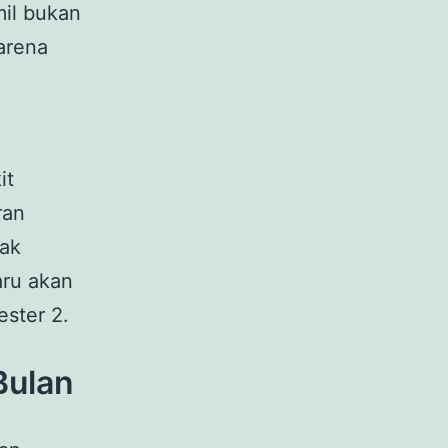
mil bukan
arena
it
ran
pak
aru akan
ester 2.
Bulan