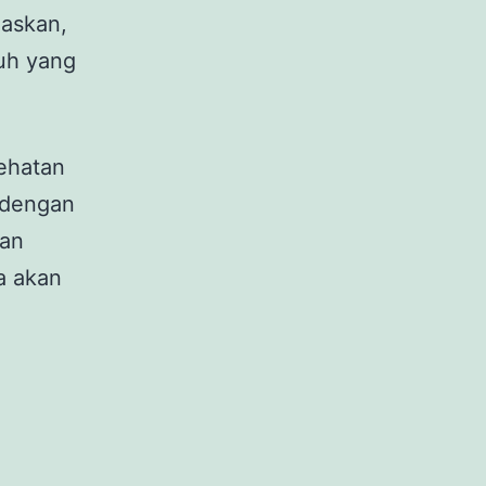
laskan,
uh yang
ehatan
a dengan
kan
a akan