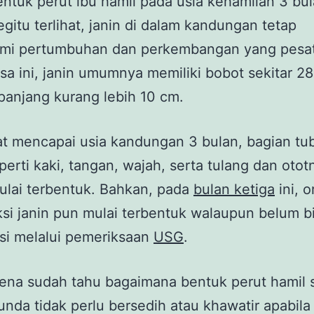
ntuk perut ibu hamil pada usia kehamilan 3 bu
gitu terlihat, janin di dalam kandungan tetap
mi pertumbuhan dan perkembangan yang pesat,
a ini, janin umumnya memiliki bobot sekitar 2
anjang kurang lebih 10 cm.
at mencapai usia kandungan 3 bulan, bagian tu
eperti kaki, tangan, wajah, serta tulang dan otot
ulai terbentuk. Bahkan, pada
bulan ketiga
ini, 
si janin pun mulai terbentuk walaupun belum b
si melalui pemeriksaan
USG
.
ena sudah tahu bagaimana bentuk perut hamil 
unda tidak perlu bersedih atau khawatir apabila