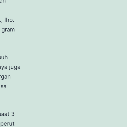
lan
 lho.
8 gram
buh
nya juga
organ
isa
saat 3
 perut