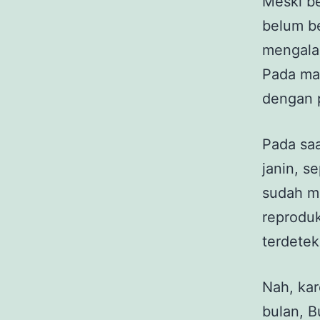
Meski be
belum be
mengala
Pada mas
dengan p
Pada sa
janin, s
sudah m
reproduk
terdetek
Nah, kar
bulan, B