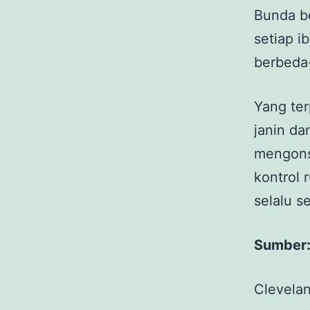
Bunda be
setiap 
berbeda
Yang te
janin da
mengon
kontrol 
selalu s
Sumber
Clevelan