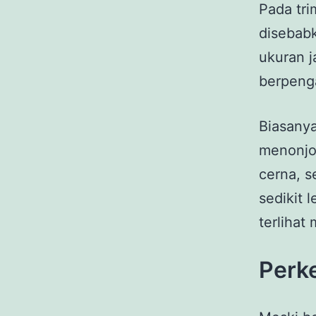
Pada tri
disebabk
ukuran j
berpeng
Biasanya
menonjol
cerna, 
sedikit 
terlihat
Perk