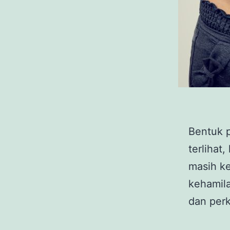
Bentuk 
terlihat
masih ke
kehamila
dan per