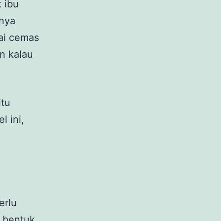
 ibu
tnya
lai cemas
n kalau
itu
l ini,
erlu
n bentuk