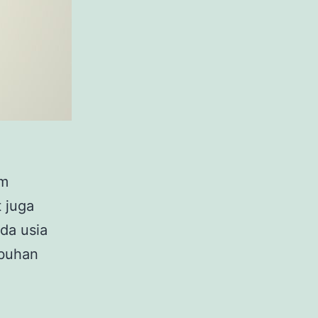
um
t juga
da usia
mbuhan