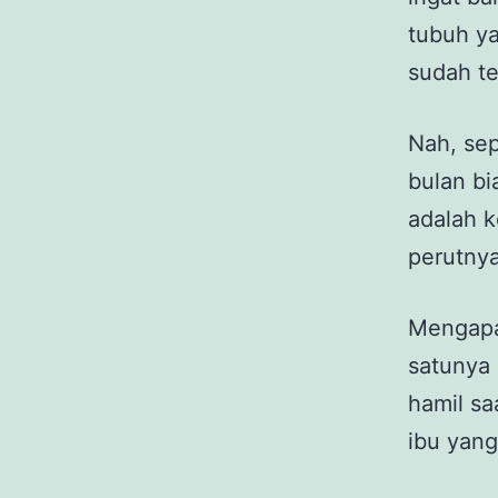
tubuh y
sudah te
Nah, sep
bulan bi
adalah k
perutnya
Mengapa
satunya 
hamil sa
ibu yang