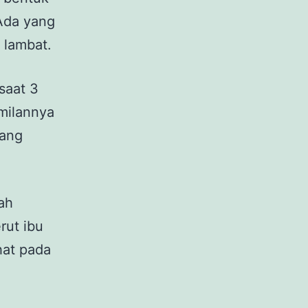
Ada yang
 lambat.
saat 3
amilannya
yang
ah
rut ibu
hat pada