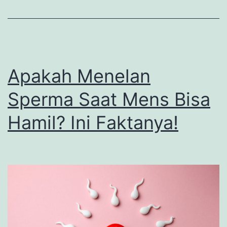
Umu
Terja
Apakah Menelan
Sperma Saat Mens Bisa
Hamil? Ini Faktanya!