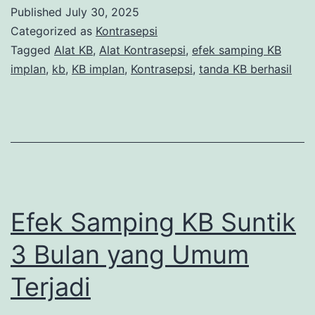
KB
Published
July 30, 2025
Implan
Categorized as
Kontrasepsi
Berhasil,
Tagged
Alat KB
,
Alat Kontrasepsi
,
efek samping KB
implan
,
kb
,
KB implan
,
Kontrasepsi
,
tanda KB berhasil
Ini
Ciri
yang
Perlu
Dikenali
Efek Samping KB Suntik
3 Bulan yang Umum
Terjadi