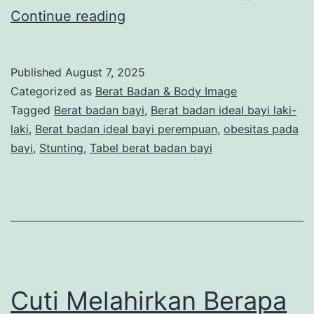
Tabel
Continue reading
Berat
Badan
Published
August 7, 2025
Bayi:
Categorized as
Berat Badan & Body Image
Panduan
Tagged
Berat badan bayi
,
Berat badan ideal bayi laki-
laki
,
Berat badan ideal bayi perempuan
,
obesitas pada
Memantau
bayi
,
Stunting
,
Tabel berat badan bayi
Tumbuh
Kembang
Si
Kecil
Cuti Melahirkan Berapa