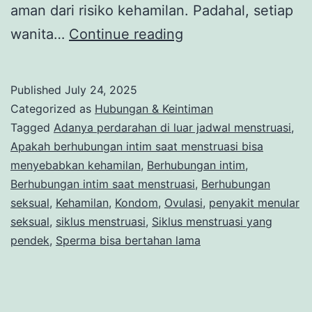
aman dari risiko kehamilan. Padahal, setiap
Apakah
wanita…
Continue reading
Berhubungan
Intim
Published
July 24, 2025
Saat
Categorized as
Hubungan & Keintiman
Menstruasi
Tagged
Adanya perdarahan di luar jadwal menstruasi
,
Apakah berhubungan intim saat menstruasi bisa
Bisa
menyebabkan kehamilan
,
Berhubungan intim
,
Menyebabkan
Berhubungan intim saat menstruasi
,
Berhubungan
Kehamilan?
seksual
,
Kehamilan
,
Kondom
,
Ovulasi
,
penyakit menular
seksual
,
siklus menstruasi
,
Siklus menstruasi yang
Ini
pendek
,
Sperma bisa bertahan lama
Jawabannya!