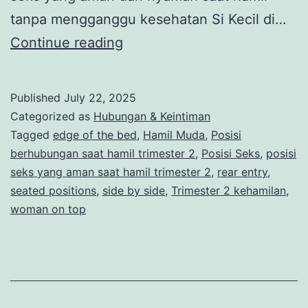
tanpa mengganggu kesehatan Si Kecil di…
Inilah
Continue reading
Posisi
Berhubungan
Published
July 22, 2025
Saat
Categorized as
Hubungan & Keintiman
Hamil
Tagged
edge of the bed
,
Hamil Muda
,
Posisi
berhubungan saat hamil trimester 2
,
Posisi Seks
,
posisi
Trimester
seks yang aman saat hamil trimester 2
,
rear entry
,
2
seated positions
,
side by side
,
Trimester 2 kehamilan
,
yang
woman on top
Bisa
Dicoba