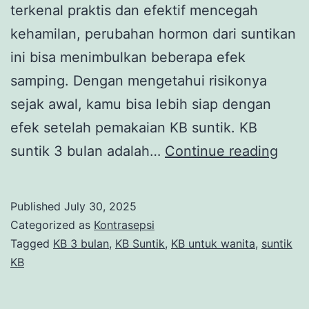
terkenal praktis dan efektif mencegah
kehamilan, perubahan hormon dari suntikan
ini bisa menimbulkan beberapa efek
samping. Dengan mengetahui risikonya
sejak awal, kamu bisa lebih siap dengan
efek setelah pemakaian KB suntik. KB
Efek
suntik 3 bulan adalah…
Continue reading
Sam
KB
Published
July 30, 2025
Sunt
Categorized as
Kontrasepsi
3
Tagged
KB 3 bulan
,
KB Suntik
,
KB untuk wanita
,
suntik
KB
Bula
yang