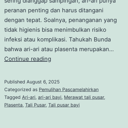
sering dianggap sampingan, ari-ari punya
peranan penting dan harus ditangani
dengan tepat. Soalnya, penanganan yang
tidak higienis bisa menimbulkan risiko
infeksi atau komplikasi. Tahukah Bunda
bahwa ari-ari atau plasenta merupakan…
Ari-
Continue reading
Ari
Bayi,
Published
August 6, 2025
Ini
Categorized as
Pemulihan Pascamelahirkan
Perannya
Tagged
Ari-ari
,
ari-ari bayi
,
Merawat tali pusar
,
Plasenta
,
Tali Pusar
,
Tali pusar bayi
Selama
Masa
Kehamilan