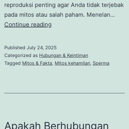
reproduksi penting agar Anda tidak terjebak
pada mitos atau salah paham. Menelan…
Apakah
Continue reading
Menelan
Sperma
Published
July 24, 2025
Saat
Categorized as
Hubungan & Keintiman
Mens
Tagged
Mitos & Fakta
,
Mitos kehamilan
,
Sperma
Bisa
Hamil?
Ini
Faktanya!
Apakah Berhubungan