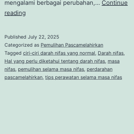
mengalami berbagai perubahan,…
Continue
Darah
reading
Nifas:
Hal
Published
July 22, 2025
yang
Categorized as
Pemulihan Pascamelahirkan
Perlu
Tagged
ciri-ciri darah nifas yang normal
,
Darah nifas
,
Hal yang perlu diketahui tentang darah nifas
,
masa
Ibu
nifas
,
pemulihan selama masa nifas
,
perdarahan
Ketahui
pascamelahirkan
,
tips perawatan selama masa nifas
Setelah
Melahirkan