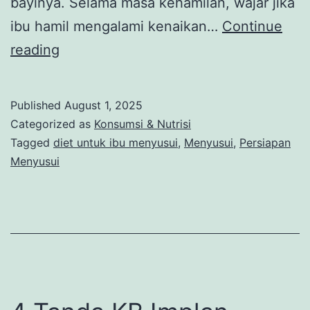
bayinya. Selama masa kehamilan, wajar jika
ibu hamil mengalami kenaikan…
Continue
Diet
reading
untuk
Ibu
Published
August 1, 2025
Menyusui,
Categorized as
Konsumsi & Nutrisi
Begini
Tagged
diet untuk ibu menyusui
,
Menyusui
,
Persiapan
Menyusui
Tipsnya