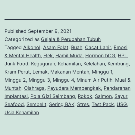
Published
September 9, 2021
Categorized as
Gejala & Perubahan Tubuh
Tagged
Alkohol
,
Asam Folat
,
Buah
,
Cacat Lahir
,
Emosi
& Mental Health
,
Flek
,
Hamil Muda
,
Hormon hCG
,
HPL
,
Junk Food
,
Keguguran
,
Kehamilan
,
Kelelahan
,
Kembung
,
Kram Perut
,
Lemak
,
Makanan Mentah
,
Minggu 1
,
Minggu 2
,
Minggu 3
,
Minggu 4
,
Minum Air Putih
,
Mual &
Muntah
,
Olahraga
,
Payudara Membengkak
,
Pendarahan
Implantasi
,
Pola Gizi Seimbang
,
Rokok
,
Salmon
,
Sayur
,
Seafood
,
Sembelit
,
Sering BAK
,
Stres
,
Test Pack
,
USG
,
Usia Kehamilan