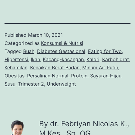
Published
March 10, 2021
Categorized as
Konsumsi & Nutrisi
Tagged
Buah
,
Diabetes Gestasional
,
Eating for Two
,
Hipertensi
,
Ikan
,
Kacang-kacangan
,
Kalori
,
Karbohidrat
,
Kehamilan
,
Kenaikan Berat Badan
,
Minum Air Putih
,
Obesitas
,
Persalinan Normal
,
Protein
,
Sayuran Hijau
,
Susu
,
Trimester 2
,
Underweight
By dr. Febriyan Nicolas K.,
M.Kes., Sp. OG