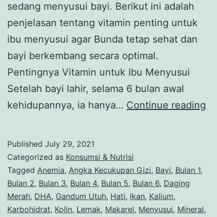
sedang menyusui bayi. Berikut ini adalah
penjelasan tentang vitamin penting untuk
ibu menyusui agar Bunda tetap sehat dan
bayi berkembang secara optimal.
Pentingnya Vitamin untuk Ibu Menyusui
Setelah bayi lahir, selama 6 bulan awal
Da
kehidupannya, ia hanya…
Continue reading
Vi
Pe
Published
July 29, 2021
un
Categorized as
Konsumsi & Nutrisi
Ib
Tagged
Anemia
,
Angka Kecukupan Gizi
,
Bayi
,
Bulan 1
,
Bulan 2
,
Bulan 3
,
Bulan 4
,
Bulan 5
,
Bulan 6
,
Daging
Me
Merah
,
DHA
,
Gandum Utuh
,
Hati
,
Ikan
,
Kalium
,
Karbohidrat
,
Kolin
,
Lemak
,
Makarel
,
Menyusui
,
Mineral
,