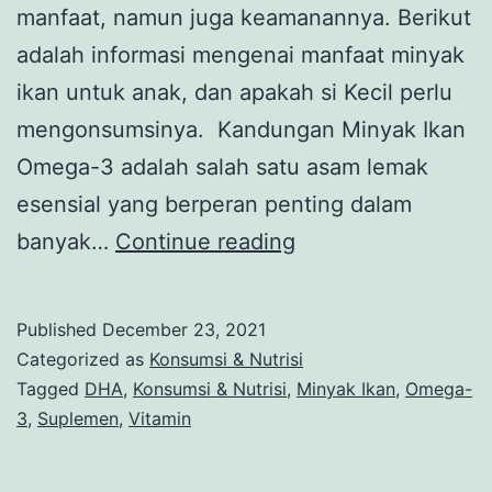
manfaat, namun juga keamanannya. Berikut
adalah informasi mengenai manfaat minyak
ikan untuk anak, dan apakah si Kecil perlu
mengonsumsinya. Kandungan Minyak Ikan
Omega-3 adalah salah satu asam lemak
esensial yang berperan penting dalam
Perlukah
banyak…
Continue reading
Memberikan
Minyak
Published
December 23, 2021
Ikan
Categorized as
Konsumsi & Nutrisi
Untuk
Tagged
DHA
,
Konsumsi & Nutrisi
,
Minyak Ikan
,
Omega-
3
,
Suplemen
,
Vitamin
Anak?