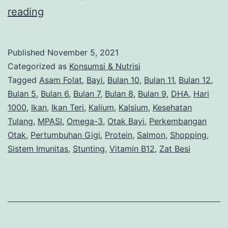
Bunda,
reading
Ini
Daftar
Published
November 5, 2021
Ikan
Categorized as
Konsumsi & Nutrisi
yang
Tagged
Asam Folat
,
Bayi
,
Bulan 10
,
Bulan 11
,
Bulan 12
,
Bulan 5
,
Bulan 6
,
Bulan 7
,
Bulan 8
,
Bulan 9
,
DHA
,
Hari
Baik
1000
,
Ikan
,
Ikan Teri
,
Kalium
,
Kalsium
,
Kesehatan
Untuk
Tulang
,
MPASI
,
Omega-3
,
Otak Bayi
,
Perkembangan
Kecerdasan
Otak
,
Pertumbuhan Gigi
,
Protein
,
Salmon
,
Shopping
,
Sistem Imunitas
Anak
,
Stunting
,
Vitamin B12
,
Zat Besi