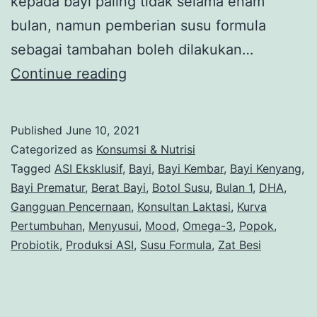
kepada bayi paling tidak selama enam
bulan, namun pemberian susu formula
sebagai tambahan boleh dilakukan…
Mengombinasikan
Continue reading
Susu
Formula
Published
June 10, 2021
pada
Categorized as
Konsumsi & Nutrisi
Bayi
Tagged
ASI Eksklusif
,
Bayi
,
Bayi Kembar
,
Bayi Kenyang
,
Bayi Prematur
,
Berat Bayi
,
Botol Susu
,
Bulan 1
,
DHA
,
ASI
Gangguan Pencernaan
,
Konsultan Laktasi
,
Kurva
Pertumbuhan
,
Menyusui
,
Mood
,
Omega-3
,
Popok
,
Probiotik
,
Produksi ASI
,
Susu Formula
,
Zat Besi