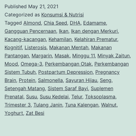
Published
May 21, 2021
Categorized as
Konsumsi & Nutrisi
Tagged
Almond
,
Chia Seed
,
DHA
,
Edamame
,
Gangguan Pencernaan
,
Ikan
,
Ikan dengan Merkuri
,
Kacang-kacangan
,
Kehamilan
,
Kelahiran Prematur
,
Kognitif
,
Listerosis
,
Makanan Mentah
,
Makanan
Pantangan
,
Margarin
,
Masak
,
Minggu 11
,
Minyak Zaitun
,
Mood
,
Omega-3
,
Perkembangan Otak
,
Perkembangan
Sistem Tubuh
,
Postpartum Depression
,
Pregnancy
Brain
,
Protein
,
Salmonella
,
Sayuran Hijau
,
Seng
,
Setengah Matang
,
Sistem Saraf Bayi
,
Suplemen
Prenatal
,
Susu
,
Susu Kedelai
,
Telur
,
Toksoplasma
,
Trimester 3
,
Tulang Janin
,
Tuna Kalengan
,
Walnut
,
Yoghurt
,
Zat Besi