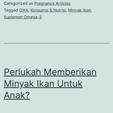
Ibu
Categorized as
Pregnancy Articles
Hamil
Tagged
DHA
,
Konsumsi & Nutrisi
,
Minyak Ikan
,
Suplemen Omega-3
yang
Jarang
Diketahui
Perlukah Memberikan
Minyak Ikan Untuk
Anak?