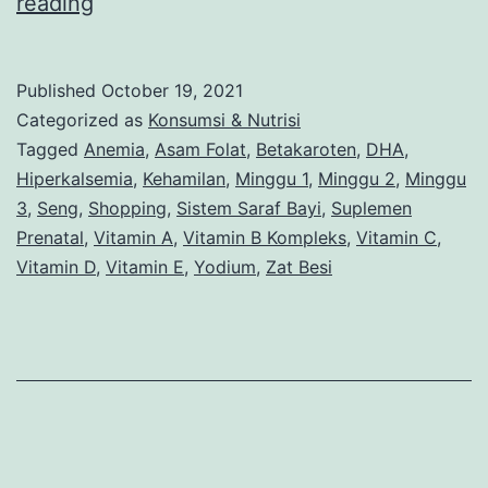
Aturan
reading
Konsumsi
Folamil
Published
October 19, 2021
Genio
Categorized as
Konsumsi & Nutrisi
Bagi
Tagged
Anemia
,
Asam Folat
,
Betakaroten
,
DHA
,
Hiperkalsemia
,
Kehamilan
,
Minggu 1
,
Minggu 2
,
Minggu
Bumil
3
,
Seng
,
Shopping
,
Sistem Saraf Bayi
,
Suplemen
dan
Prenatal
,
Vitamin A
,
Vitamin B Kompleks
,
Vitamin C
,
Menyusui
Vitamin D
,
Vitamin E
,
Yodium
,
Zat Besi