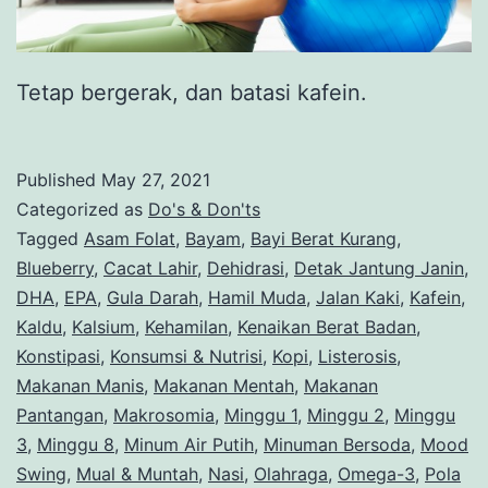
Tetap bergerak, dan batasi kafein.
Published
May 27, 2021
Categorized as
Do's & Don'ts
Tagged
Asam Folat
,
Bayam
,
Bayi Berat Kurang
,
Blueberry
,
Cacat Lahir
,
Dehidrasi
,
Detak Jantung Janin
,
DHA
,
EPA
,
Gula Darah
,
Hamil Muda
,
Jalan Kaki
,
Kafein
,
Kaldu
,
Kalsium
,
Kehamilan
,
Kenaikan Berat Badan
,
Konstipasi
,
Konsumsi & Nutrisi
,
Kopi
,
Listerosis
,
Makanan Manis
,
Makanan Mentah
,
Makanan
Pantangan
,
Makrosomia
,
Minggu 1
,
Minggu 2
,
Minggu
3
,
Minggu 8
,
Minum Air Putih
,
Minuman Bersoda
,
Mood
Swing
,
Mual & Muntah
,
Nasi
,
Olahraga
,
Omega-3
,
Pola