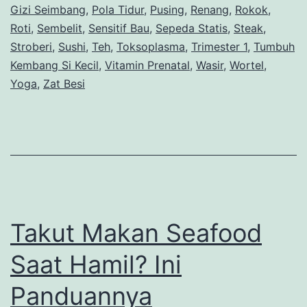
Gizi Seimbang
,
Pola Tidur
,
Pusing
,
Renang
,
Rokok
,
Roti
,
Sembelit
,
Sensitif Bau
,
Sepeda Statis
,
Steak
,
Stroberi
,
Sushi
,
Teh
,
Toksoplasma
,
Trimester 1
,
Tumbuh
Kembang Si Kecil
,
Vitamin Prenatal
,
Wasir
,
Wortel
,
Yoga
,
Zat Besi
Takut Makan Seafood
Saat Hamil? Ini
Panduannya