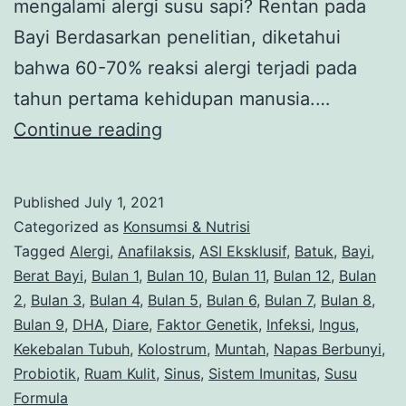
mengalami alergi susu sapi? Rentan pada
Bayi Berdasarkan penelitian, diketahui
bahwa 60-70% reaksi alergi terjadi pada
tahun pertama kehidupan manusia.…
Kenali
Continue reading
Gejala
Alergi
Published
July 1, 2021
Susu
Categorized as
Konsumsi & Nutrisi
Sapi
Tagged
Alergi
,
Anafilaksis
,
ASI Eksklusif
,
Batuk
,
Bayi
,
Berat Bayi
,
Bulan 1
,
Bulan 10
,
Bulan 11
,
Bulan 12
,
Bulan
pada
2
,
Bulan 3
,
Bulan 4
,
Bulan 5
,
Bulan 6
,
Bulan 7
,
Bulan 8
,
Anak
Bulan 9
,
DHA
,
Diare
,
Faktor Genetik
,
Infeksi
,
Ingus
,
Kekebalan Tubuh
,
Kolostrum
,
Muntah
,
Napas Berbunyi
,
Probiotik
,
Ruam Kulit
,
Sinus
,
Sistem Imunitas
,
Susu
Formula